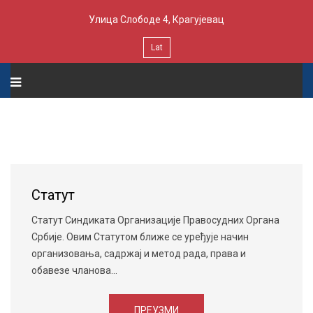
Улица Слободе 4, Крагујевац
Lat
Статут
Статут Синдиката Организације Правосудних Органа
Србије. Овим Статутом ближе се уређује начин
организовања, садржај и метод рада, права и
обавезе чланова...
ПРЕУЗМИ