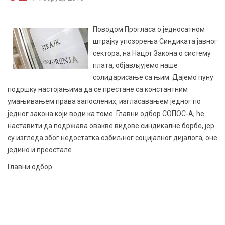
Поводом Прогласа о једносатном
штрајку упозорења Синдиката јавног
сектора, на Нацрт Закона о систему
плата, објављјујемо наше
солидарисање са њим. Дајемо пуну
подршку настојањима да се престане са константним
умањивањем права запослених, изгласавањем једног по
једног закона који води ка томе. Главни одбор СОПОС-А, ће
наставити да подржава овакве видове синдикалне борбе, јер
су изгледа због недостатка озбиљног социјалног дијалога, оне
једино и преостале.
Главни одбор