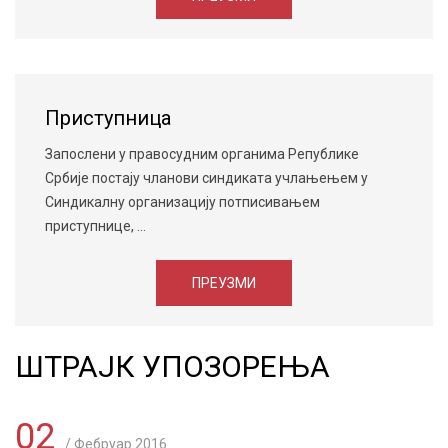
Приступница
Запослени у правосудним органима Републике
Србије постају чланови синдиката учлањењем у
Синдикалну организацију потписивањем
приступнице, ...
ПРЕУЗМИ
ШТРАЈК УПОЗОРЕЊА
02
/ Фебруар 2016