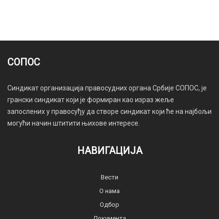
СОПОС
Синдикат организација правосудних органа Србије СОПОС, је
грански синдикат који је формиран као израз жеље
запослених у правосуђу да створе синдикат који ће на најбољи
могући начин штитити њихове интересе.
НАВИГАЦИЈА
Вести
О нама
Одбор
Документа